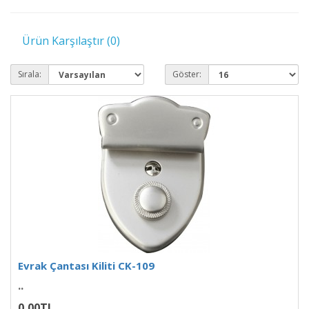
Ürün Karşılaştır (0)
Sırala:
Göster:
Evrak Çantası Kiliti CK-109
..
0,00TL